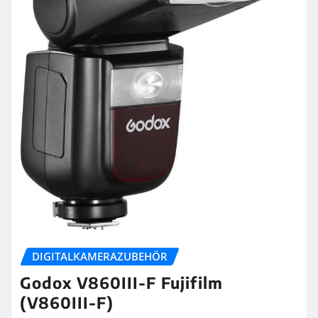
DIGITALKAMERAZUBEHÖR
Godox V860III-F Fujifilm
(V860III-F)