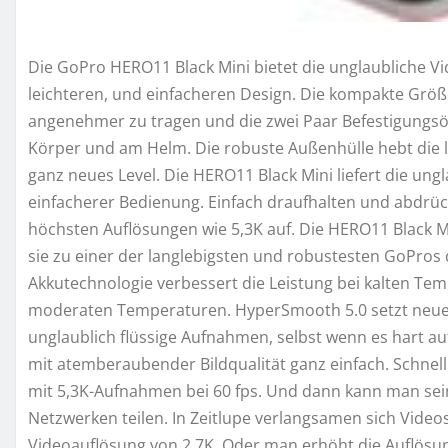
Die GoPro HERO11 Black Mini bietet die unglaubliche Vi
leichteren, und einfacheren Design. Die kompakte Größ
angenehmer zu tragen und die zwei Paar Befestigungsö
Körper und am Helm. Die robuste Außenhülle hebt die l
ganz neues Level. Die HERO11 Black Mini liefert die ung
einfacherer Bedienung. Einfach draufhalten und abdr
höchsten Auflösungen wie 5,3K auf. Die HERO11 Black M
sie zu einer der langlebigsten und robustesten GoPros 
Akkutechnologie verbessert die Leistung bei kalten Tem
moderaten Temperaturen. HyperSmooth 5.0 setzt neue M
unglaublich flüssige Aufnahmen, selbst wenn es hart 
mit atemberaubender Bildqualität ganz einfach. Schnell
mit 5,3K-Aufnahmen bei 60 fps. Und dann kann man sei
Netzwerken teilen. In Zeitlupe verlangsamen sich Video
Videoauflösung von 2,7K. Oder man erhöht die Auflösun