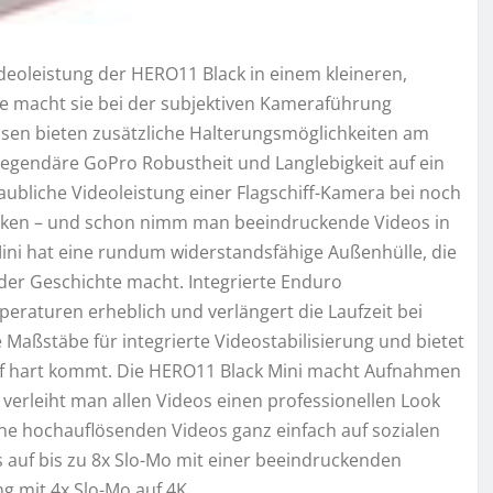
deoleistung der HERO11 Black in einem kleineren,
e macht sie bei der subjektiven Kameraführung
sen bieten zusätzliche Halterungsmöglichkeiten am
egendäre GoPro Robustheit und Langlebigkeit auf ein
laubliche Videoleistung einer Flagschiff-Kamera bei noch
ücken – und schon nimm man beeindruckende Videos in
ini hat eine rundum widerstandsfähige Außenhülle, die
der Geschichte macht. Integrierte Enduro
peraturen erheblich und verlängert die Laufzeit bei
aßstäbe für integrierte Videostabilisierung und bietet
auf hart kommt. Die HERO11 Black Mini macht Aufnahmen
 verleiht man allen Videos einen professionellen Look
ne hochauflösenden Videos ganz einfach auf sozialen
s auf bis zu 8x Slo-Mo mit einer beeindruckenden
g mit 4x Slo-Mo auf 4K.