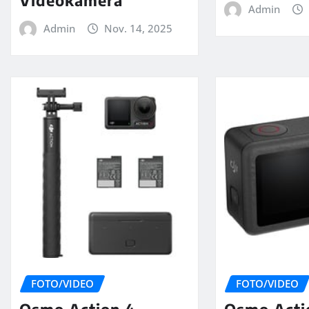
Videokamera
Admin
Admin
Nov. 14, 2025
FOTO/VIDEO
FOTO/VIDEO
Osmo Action 4
Osmo Acti