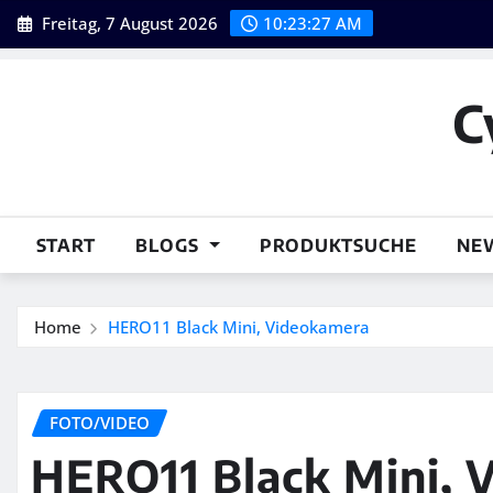
Skip
Freitag, 7 August 2026
10:23:28 AM
to
content
C
START
BLOGS
PRODUKTSUCHE
NE
Home
HERO11 Black Mini, Videokamera
FOTO/VIDEO
HERO11 Black Mini, 