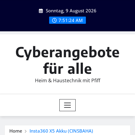
Skip
Sonntag, 9 August 2026
to
content
7:51:25 AM
Cyberangebote
für alle
Heim & Haustechnik mit Pfiff
Home
Insta360 X5 Akku (CINSBAHA)