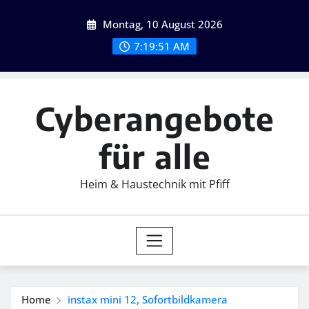
Skip
Montag, 10 August 2026
to
content
7:19:52 AM
Cyberangebote
für alle
Heim & Haustechnik mit Pfiff
Home
instax mini 12, Sofortbildkamera