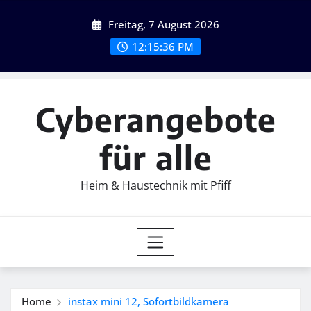
Skip
Freitag, 7 August 2026
to
content
12:15:37 PM
Cyberangebote
für alle
Heim & Haustechnik mit Pfiff
Home
instax mini 12, Sofortbildkamera