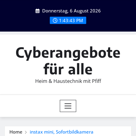
Skip
Donnerstag, 6 August 2026
to
content
1:43:45 PM
Cyberangebote
für alle
Heim & Haustechnik mit Pfiff
Home
instax mini, Sofortbildkamera