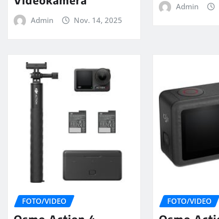
Videokamera
Admin
Admin
Nov. 14, 2025
FOTO/VIDEO
FOTO/VIDEO
Osmo Action 4
Osmo Acti