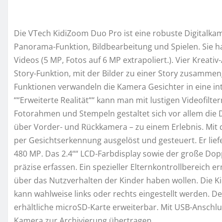
Die VTech KidiZoom Duo Pro ist eine robuste Digitalkam
Panorama-Funktion, Bildbearbeitung und Spielen. Sie ha
Videos (5 MP, Fotos auf 6 MP extrapoliert.). Vier Kreat
Story-Funktion, mit der Bilder zu einer Story zusamm
Funktionen verwandeln die Kamera Gesichter in eine inte
““Erweiterte Realität““ kann man mit lustigen Videofilte
Fotorahmen und Stempeln gestaltet sich vor allem die
über Vorder- und Rückkamera – zu einem Erlebnis. Mi
per Gesichtserkennung ausgelöst und gesteuert. Er lief
480 MP. Das 2.4““ LCD-Farbdisplay sowie der große Dopp
präzise erfassen. Ein spezieller Elternkontrollbereich er
über das Nutzverhalten der Kinder haben wollen. Die Ki
kann wahlweise links oder rechts eingestellt werden. De
erhältliche microSD-Karte erweiterbar. Mit USB-Anschl
Kamera zur Archivierung übertragen.