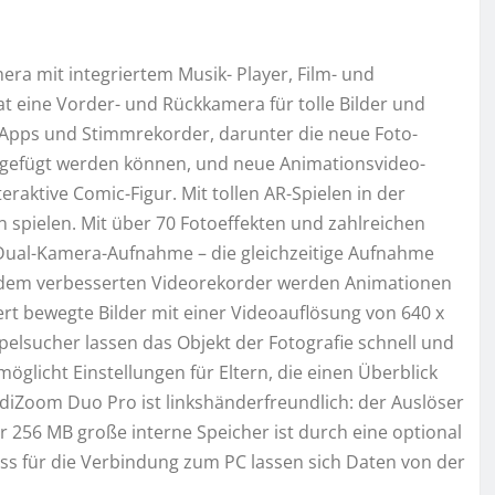
era mit integriertem Musik- Player, Film- und
t eine Vorder- und Rückkamera für tolle Bilder und
iv-Apps und Stimmrekorder, darunter die neue Foto-
engefügt werden können, und neue Animationsvideo-
raktive Comic-Figur. Mit tollen AR-Spielen in der
rn spielen. Mit über 70 Fotoeffekten und zahlreichen
 Dual-Kamera-Aufnahme – die gleichzeitige Aufnahme
t dem verbesserten Videorekorder werden Animationen
ert bewegte Bilder mit einer Videoauflösung von 640 x
elsucher lassen das Objekt der Fotografie schnell und
möglicht Einstellungen für Eltern, die einen Überblick
diZoom Duo Pro ist linkshänderfreundlich: der Auslöser
r 256 MB große interne Speicher ist durch eine optional
uss für die Verbindung zum PC lassen sich Daten von der