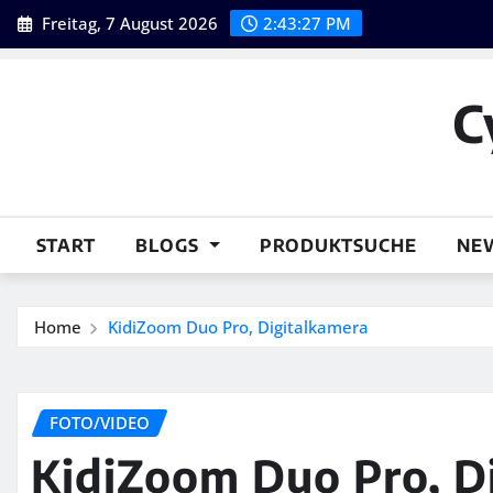
Skip
Freitag, 7 August 2026
2:43:29 PM
to
content
C
START
BLOGS
PRODUKTSUCHE
NE
Home
KidiZoom Duo Pro, Digitalkamera
FOTO/VIDEO
KidiZoom Duo Pro, D