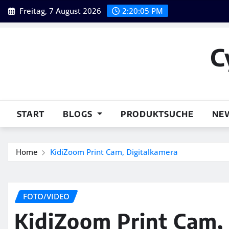
Skip
Freitag, 7 August 2026
2:20:06 PM
to
content
C
START
BLOGS
PRODUKTSUCHE
NE
Home
KidiZoom Print Cam, Digitalkamera
FOTO/VIDEO
KidiZoom Print Cam,