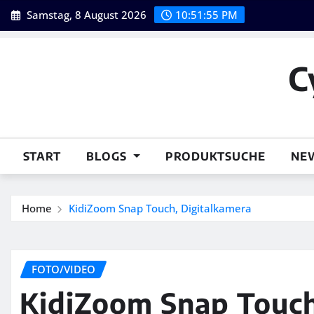
Skip
Samstag, 8 August 2026
10:51:56 PM
to
content
C
START
BLOGS
PRODUKTSUCHE
NE
Home
KidiZoom Snap Touch, Digitalkamera
FOTO/VIDEO
KidiZoom Snap Touch