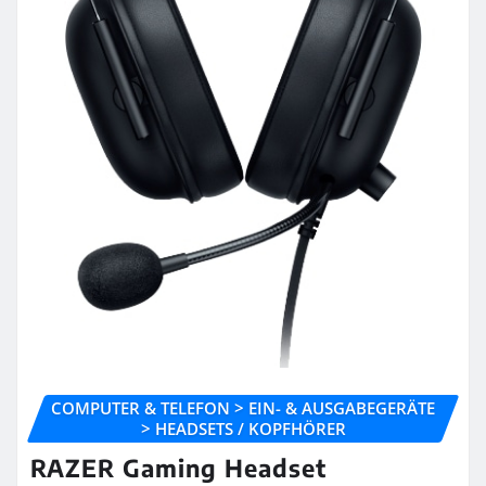
COMPUTER & TELEFON > EIN- & AUSGABEGERÄTE
> HEADSETS / KOPFHÖRER
RAZER Gaming Headset