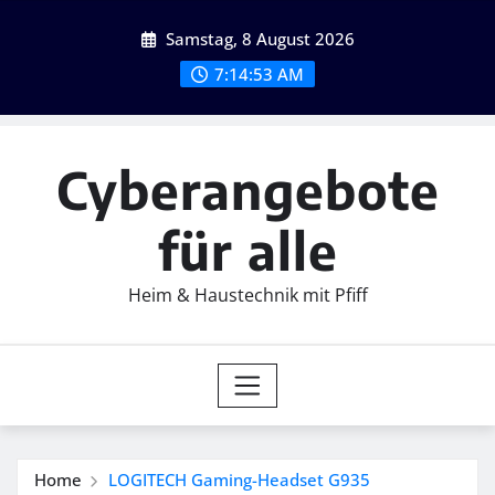
Skip
Samstag, 8 August 2026
to
content
7:14:54 AM
Cyberangebote
für alle
Heim & Haustechnik mit Pfiff
Home
LOGITECH Gaming-Headset G935