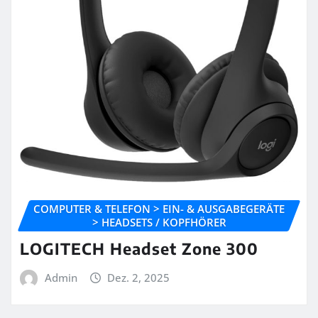
COMPUTER & TELEFON > EIN- & AUSGABEGERÄTE
> HEADSETS / KOPFHÖRER
LOGITECH Headset Zone 300
Admin
Dez. 2, 2025