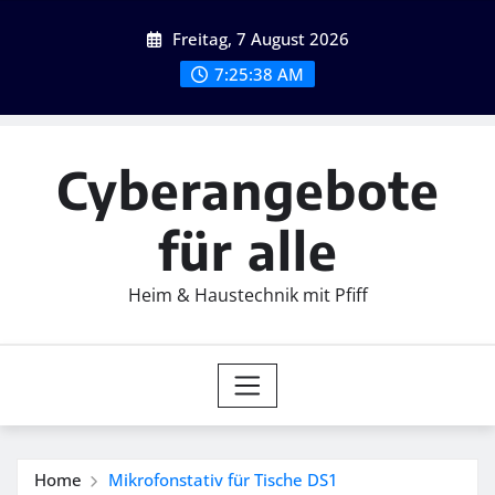
Skip
Freitag, 7 August 2026
to
content
7:25:39 AM
Cyberangebote
für alle
Heim & Haustechnik mit Pfiff
Home
Mikrofonstativ für Tische DS1