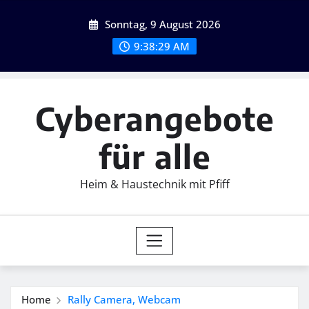
Skip
Sonntag, 9 August 2026
to
content
9:38:31 AM
Cyberangebote
für alle
Heim & Haustechnik mit Pfiff
Home
Rally Camera, Webcam