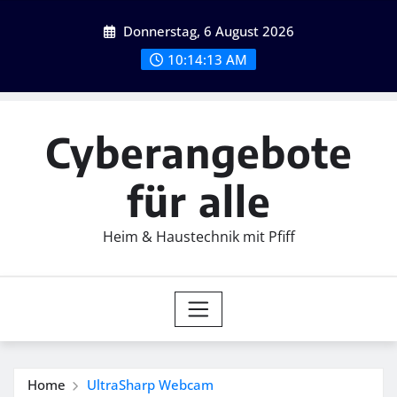
Skip
Donnerstag, 6 August 2026
to
content
10:14:14 AM
Cyberangebote
für alle
Heim & Haustechnik mit Pfiff
Home
UltraSharp Webcam