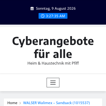
Skip
Sonntag, 9 August 2026
to
content
3:27:37 AM
Cyberangebote
für alle
Heim & Haustechnik mit Pfiff
Home
WALSER Walimex – Sandsack (1015537)