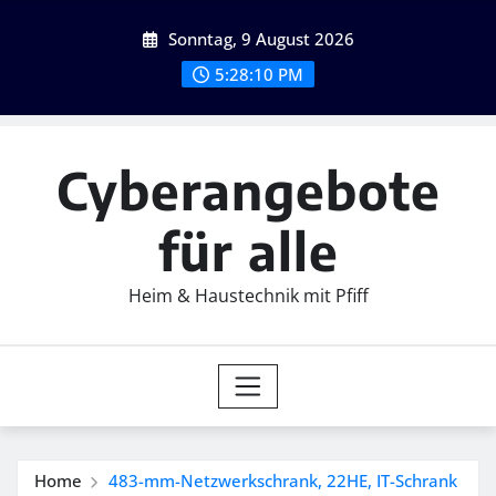
Skip
Sonntag, 9 August 2026
to
content
5:28:11 PM
Cyberangebote
für alle
Heim & Haustechnik mit Pfiff
Home
483-mm-Netzwerkschrank, 22HE, IT-Schrank