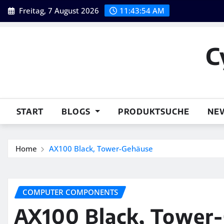
Skip
Freitag, 7 August 2026
11:43:55 AM
to
content
C
START
BLOGS
PRODUKTSUCHE
NE
Home
AX100 Black, Tower-Gehäuse
COMPUTER COMPONENTS
AX100 Black, Tower