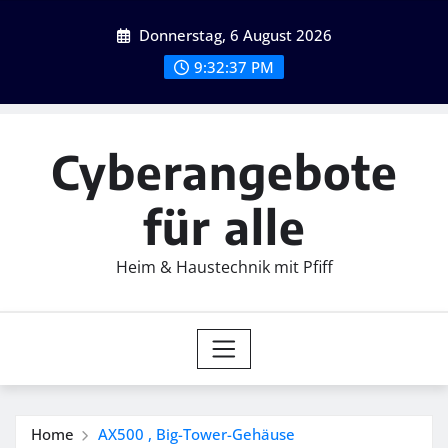
Skip
Donnerstag, 6 August 2026
to
content
9:32:38 PM
Cyberangebote
für alle
Heim & Haustechnik mit Pfiff
Home
AX500 , Big-Tower-Gehäuse