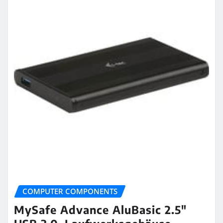
COMPUTER COMPONENTS
MySafe Advance AluBasic 2.5″