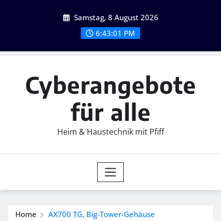
Skip
Samstag, 8 August 2026
to
content
6:43:03 PM
Cyberangebote
für alle
Heim & Haustechnik mit Pfiff
Home
AX700 TG, Big-Tower-Gehäuse