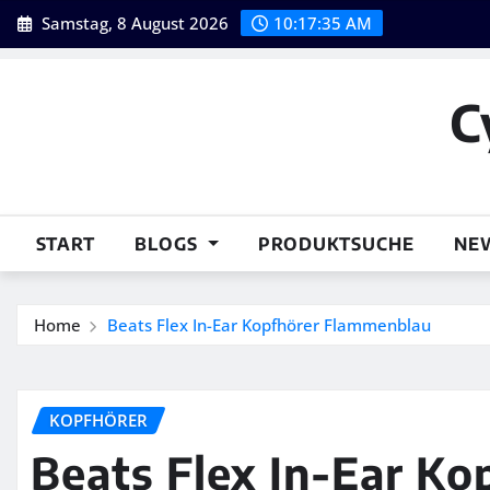
Skip
Samstag, 8 August 2026
10:17:36 AM
to
content
C
START
BLOGS
PRODUKTSUCHE
NE
Home
Beats Flex In-Ear Kopfhörer Flammenblau
KOPFHÖRER
Beats Flex In-Ear K