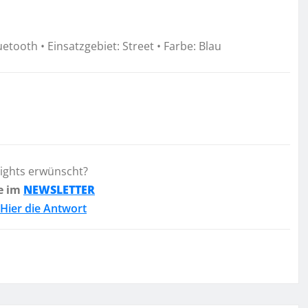
etooth • Einsatzgebiet: Street • Farbe: Blau
lights erwünscht?
e im
NEWSLETTER
Hier die Antwort