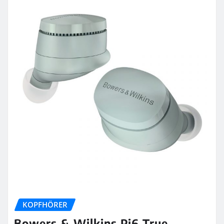
KOPFHÖRER
Bowers & Wilkins Pi6 True