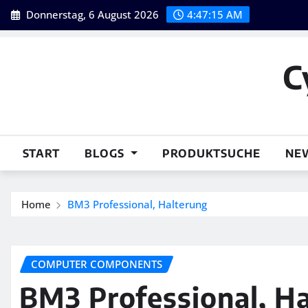
Skip
Donnerstag, 6 August 2026
4:47:16 AM
to
content
C
START
BLOGS
PRODUKTSUCHE
NE
Home
BM3 Professional, Halterung
COMPUTER COMPONENTS
BM3 Professional, H