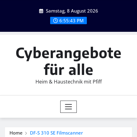
Skip
Samstag, 8 August 2026
to
content
6:55:44 PM
Cyberangebote
für alle
Heim & Haustechnik mit Pfiff
Home
DF-S 310 SE Filmscanner