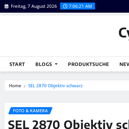
Skip
Freitag, 7 August 2026
7:06:22 AM
to
content
C
START
BLOGS
PRODUKTSUCHE
NE
Home
SEL 2870 Objektiv schwarz
FOTO & KAMERA
SEL 2870 Objektiv s