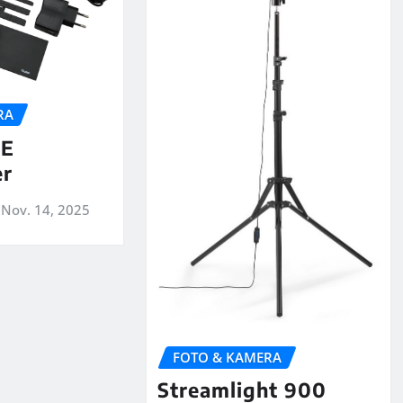
RA
SE
er
Nov. 14, 2025
FOTO & KAMERA
Streamlight 900