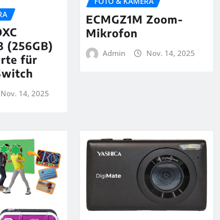
FOTO & KAMERA
RA
ECMGZ1M Zoom-
DXC
Mikrofon
3 (256GB)
Admin
Nov. 14, 2025
rte für
Switch
Nov. 14, 2025