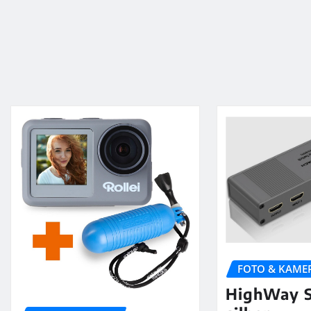
FOTO & KAME
HighWay S