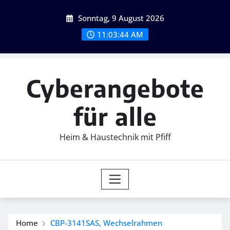
Skip
Sonntag, 9 August 2026
to
content
11:03:45 AM
Cyberangebote
für alle
Heim & Haustechnik mit Pfiff
Home
CBP-3141SAS, Wechselrahmen