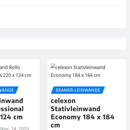
WÄNDE
BEAMER-LEINWÄNDE
einwand
celexon
essional
Stativleinwand
 124 cm
Economy 184 x 184
cm
Nov. 14, 2025