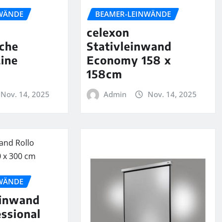
WÄNDE
BEAMER-LEINWÄNDE
celexon
che
Stativleinwand
ine
Economy 158 x
158cm
Nov. 14, 2025
Admin
Nov. 14, 2025
WÄNDE
einwand
essional