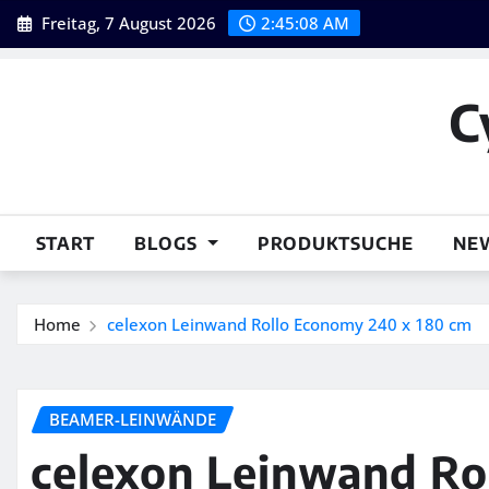
Skip
Freitag, 7 August 2026
2:45:09 AM
to
content
C
START
BLOGS
PRODUKTSUCHE
NE
Home
celexon Leinwand Rollo Economy 240 x 180 cm
BEAMER-LEINWÄNDE
celexon Leinwand Ro