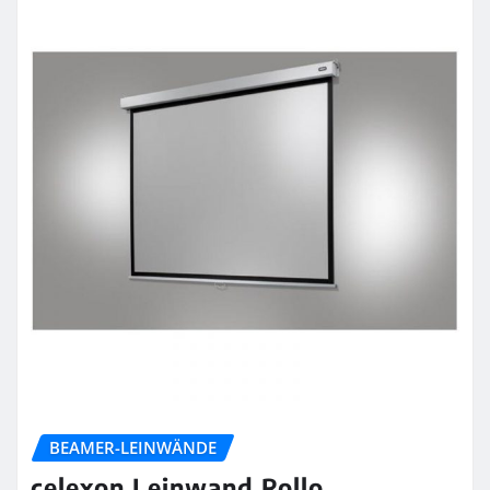
BEAMER-LEINWÄNDE
celexon Leinwand Rollo