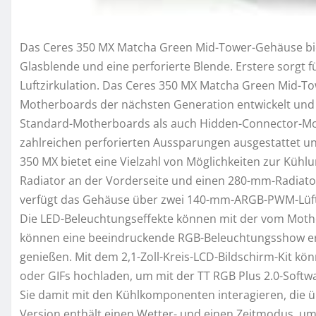
Das Ceres 350 MX Matcha Green Mid-Tower-Gehäuse bie
Glasblende und eine perforierte Blende. Erstere sorgt f
Luftzirkulation. Das Ceres 350 MX Matcha Green Mid-
Motherboards der nächsten Generation entwickelt und v
Standard-Motherboards als auch Hidden-Connector-Mot
zahlreichen perforierten Aussparungen ausgestattet un
350 MX bietet eine Vielzahl von Möglichkeiten zur Kü
Radiator an der Vorderseite und einen 280-mm-Radiator
verfügt das Gehäuse über zwei 140-mm-ARGB-PWM-Lüft
Die LED-Beleuchtungseffekte können mit der vom Mothe
können eine beeindruckende RGB-Beleuchtungsshow erz
genießen. Mit dem 2,1-Zoll-Kreis-LCD-Bildschirm-Kit kö
oder GIFs hochladen, um mit der TT RGB Plus 2.0-Softw
Sie damit mit den Kühlkomponenten interagieren, die ü
Version enthält einen Wetter- und einen Zeitmodus, um