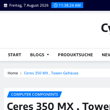
Skip
Freitag, 7 August 2026
11:38:26 AM
to
content
C
START
BLOGS
PRODUKTSUCHE
NE
Home
Ceres 350 MX , Tower-Gehäuse
COMPUTER COMPONENTS
Ceres 350 MX , Tow