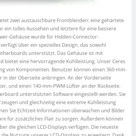
tet zwei austauschbare Frontblenden: eine gehärtete
ür ein tolles Aussehen und letztere für eine bessere
Tower-Gehäuse wurde für Hidden-Connector-
erfügt über ein spezielles Design, das sowohl
herboards unterstützt. Das Gehäuse ist mit
d bietet eine hervorragende Kühlleistung. Unser Ceres
hlung von Komponenten. Benutzer können einen 360-mm-
 in der Oberseite anbringen. An der Vorderseite
er, und einen 140-mm-PWM-Lüfter an der Rückseite.
rboard unterstützten Software eingestellt werden. Sie
eugen und gleichzeitig eine extreme Kühlleistung
nnen Sie Echtzeit-Informationen überwachen und Bilder
are für zusätzliches Flair zu sorgen. Außerdem können
ber die gleichen LCD-Displays verfügen. Die neueste
 die Nutzung unserer LCD-Displays zu erweitern. Dank