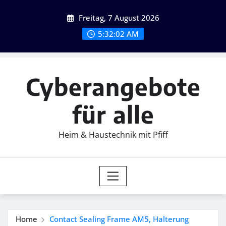
Skip
Freitag, 7 August 2026
to
content
5:32:03 AM
Cyberangebote
für alle
Heim & Haustechnik mit Pfiff
Home
Contact Sealing Frame AM5, Halterung