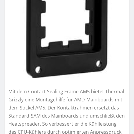
Mit dem Contact Sealing Frame AM5 bietet Thermal
Grizzly eine Montagehilfe für AMD-Mainboards mit
dem Sockel AM5. Der Kontaktrahmen ersetzt das
Standard-SAM des Mainboards und umschließt den
Heatspreader. So verbessert er die Kühlleistung
des CPU-Kühlers durch optimierten Anpressdruck.