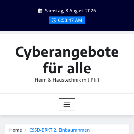
Skip
Samstag, 8 August 2026
to
content
6:53:48 AM
Cyberangebote
für alle
Heim & Haustechnik mit Pfiff
Home
CSSD-BRKT 2, Einbaurahmen