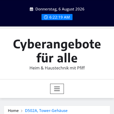
Skip
Donnerstag, 6 August 2026
to
content
6:22:21 AM
Cyberangebote
für alle
Heim & Haustechnik mit Pfiff
Home
D502A, Tower-Gehäuse