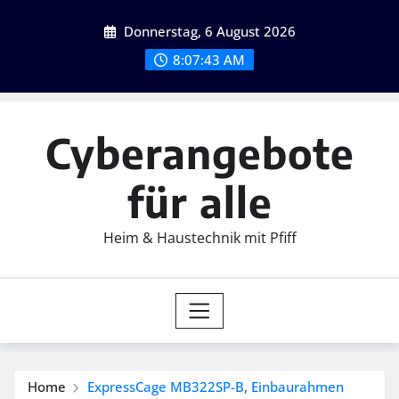
Skip
Donnerstag, 6 August 2026
to
content
8:07:44 AM
Cyberangebote
für alle
Heim & Haustechnik mit Pfiff
Home
ExpressCage MB322SP-B, Einbaurahmen