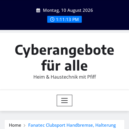
Skip
Montag, 10 August 2026
to
content
1:11:14 PM
Cyberangebote
für alle
Heim & Haustechnik mit Pfiff
Home
Fanatec Clubsport Handbremse, Halterung