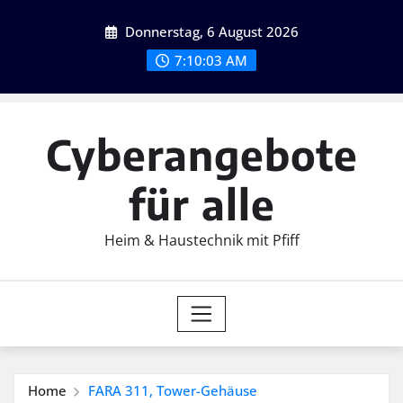
Skip
Donnerstag, 6 August 2026
to
content
7:10:05 AM
Cyberangebote
für alle
Heim & Haustechnik mit Pfiff
Home
FARA 311, Tower-Gehäuse