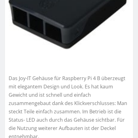
Das Joy-IT Gehäuse für Raspberry Pi 4 B überzeugt
mit elegantem Design und Look. Es hat kaum
Gewicht und ist schnell und einfach
zusammengebaut dank des Klickverschlusses: Man
steckt Teile einfach zusammen. Im Betrieb ist die
Status- LED auch durch das Gehäuse sichtbar. Für
die Nutzung weiterer Aufbauten ist der Deckel
entnehmbar.