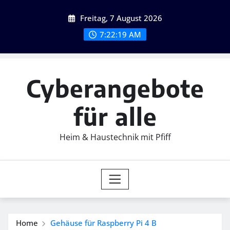
Skip
Freitag, 7 August 2026
to
content
7:22:20 AM
Cyberangebote
für alle
Heim & Haustechnik mit Pfiff
Home
Gehäuse für Raspberry Pi 4 B