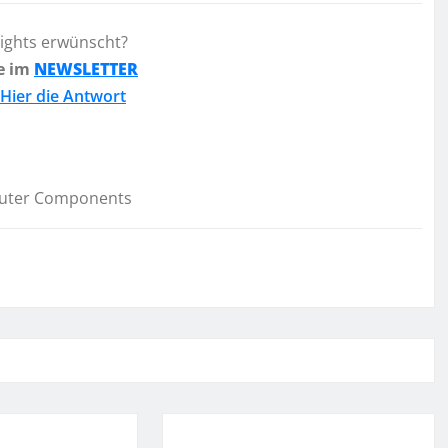
lights erwünscht?
e im
NEWSLETTER
Hier die Antwort
uter Components