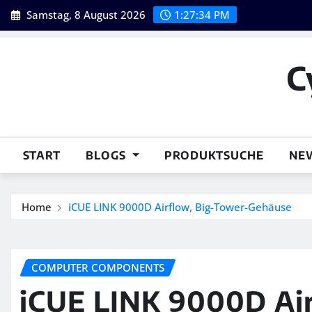
Skip
Samstag, 8 August 2026
1:27:35 PM
to
content
C
START
BLOGS
PRODUKTSUCHE
NE
Home
iCUE LINK 9000D Airflow, Big-Tower-Gehäuse
COMPUTER COMPONENTS
iCUE LINK 9000D Air