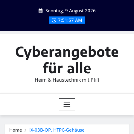
Skip
Sonntag, 9 August 2026
to
content
7:51:58 AM
Cyberangebote
für alle
Heim & Haustechnik mit Pfiff
Home
IX-03B-OP, HTPC-Gehäuse