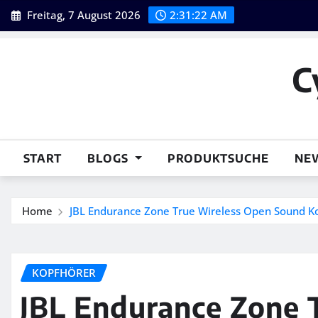
Skip
Freitag, 7 August 2026
2:31:23 AM
to
content
C
START
BLOGS
PRODUKTSUCHE
NE
Home
JBL Endurance Zone True Wireless Open Sound Ko
KOPFHÖRER
JBL Endurance Zone 