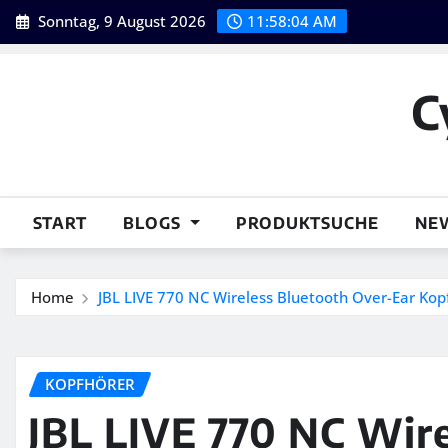
Skip
Sonntag, 9 August 2026
11:58:06 AM
to
content
C
START
BLOGS
PRODUKTSUCHE
NE
Home
JBL LIVE 770 NC Wireless Bluetooth Over-Ear Kop
KOPFHÖRER
JBL LIVE 770 NC Wire