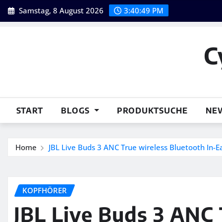
Skip
Samstag, 8 August 2026
3:40:50 PM
to
content
C
START
BLOGS
PRODUKTSUCHE
NE
Home
JBL Live Buds 3 ANC True wireless Bluetooth In-Ea
KOPFHÖRER
JBL Live Buds 3 ANC 