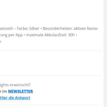
etooth – Farbe: Silber • Besonderheiten: aktives Noise-
rung per App • maximale Akkulaufzeit: 30h •
e
lights erwünscht?
e im
NEWSLETTER
Hier die Antwort