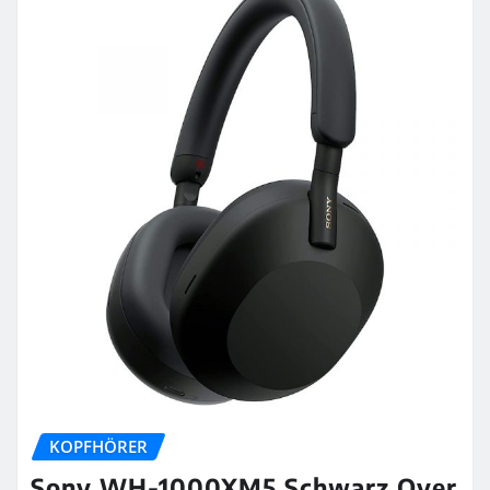
KOPFHÖRER
Sony WH-1000XM5 Schwarz Over