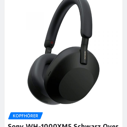
KOPFHÖRER
Sony WH-1000XM5 Schwarz Over