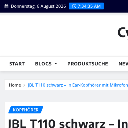
Skip
Donnerstag, 6 August 2026
7:34:36 AM
to
content
C
START
BLOGS
PRODUKTSUCHE
NE
Home
JBL T110 schwarz – In Ear-Kopfhörer mit Mikrofon
KOPFHÖRER
JBL T110 schwarz – I