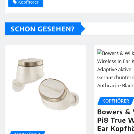
Kopfhörer
SCHON GESEHEN?
KOPFHÖRER
Bowers & 
Pi8 True W
Ear Kopfhö