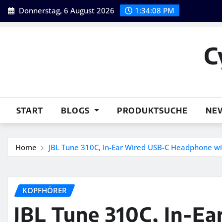
Skip
Donnerstag, 6 August 2026
1:34:09 PM
to
content
C
START
BLOGS
PRODUKTSUCHE
NE
Home
JBL Tune 310C, In-Ear Wired USB-C Headphone wit
KOPFHÖRER
JBL Tune 310C, In-E