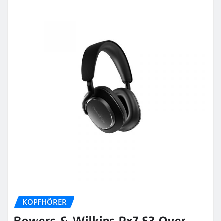
KOPFHÖRER
Bowers & Wilkins Px7 S3 Over