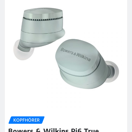
KOPFHÖRER
Bowers & Wilkins Pi6 True