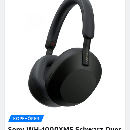
KOPFHÖRER
Sony WH-1000XM5 Schwarz Over