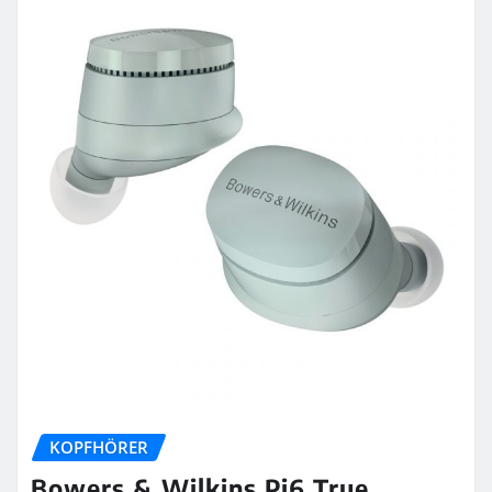
KOPFHÖRER
Bowers & Wilkins Pi6 True