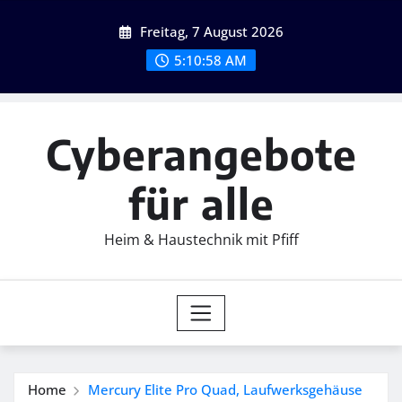
Skip
Freitag, 7 August 2026
to
content
5:10:59 AM
Cyberangebote
für alle
Heim & Haustechnik mit Pfiff
Home
Mercury Elite Pro Quad, Laufwerksgehäuse