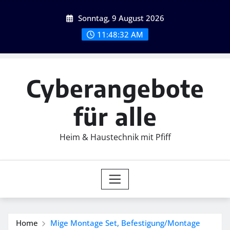
Skip
Sonntag, 9 August 2026
to
content
11:48:34 AM
Cyberangebote
für alle
Heim & Haustechnik mit Pfiff
Home
Mige Montage Set, Befestigung/Montage