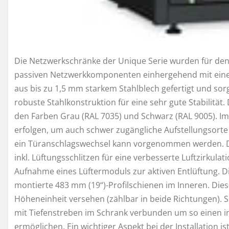
Die Netzwerkschränke der Unique Serie wurden für den
passiven Netzwerkkomponenten einhergehend mit einer
aus bis zu 1,5 mm starkem Stahlblech gefertigt und sorg
robuste Stahlkonstruktion für eine sehr gute Stabilität
den Farben Grau (RAL 7035) und Schwarz (RAL 9005). I
erfolgen, um auch schwer zugängliche Aufstellungsorte 
ein Türanschlagswechsel kann vorgenommen werden. Da
inkl. Lüftungsschlitzen für eine verbesserte Luftzirkulat
Aufnahme eines Lüftermoduls zur aktiven Entlüftung. D
montierte 483 mm (19“)-Profilschienen im Inneren. Dies
Höheneinheit versehen (zählbar in beide Richtungen). Sie
mit Tiefenstreben im Schrank verbunden um so einen 
ermöglichen. Ein wichtiger Aspekt bei der Installation