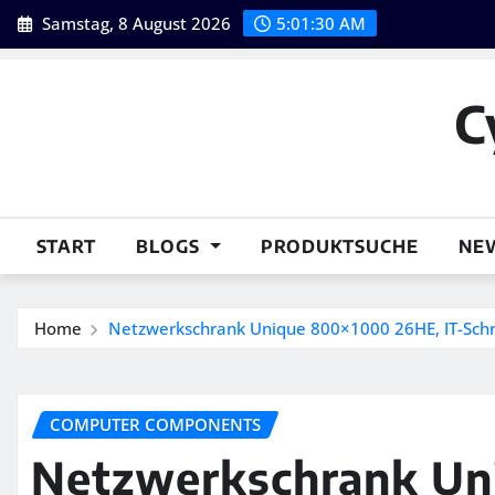
Skip
Samstag, 8 August 2026
5:01:31 AM
to
content
C
START
BLOGS
PRODUKTSUCHE
NE
Home
Netzwerkschrank Unique 800×1000 26HE, IT-Sch
COMPUTER COMPONENTS
Netzwerkschrank U