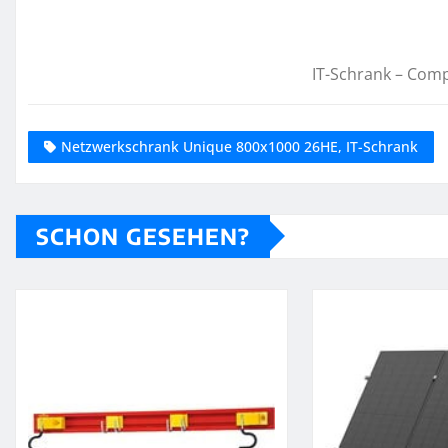
IT-Schrank – Co
Netzwerkschrank Unique 800x1000 26HE, IT-Schrank
SCHON GESEHEN?